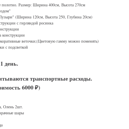
е полотно. Размер: Ширина 400см, Высота 270см
годом"
Пузыри" (Ширина 120см, Высота 250, Глубина 20см)
струкции с гирляндой росинка
онструкции
а конструкции
коративные веточки;(Цветовую гамму можно поменять)
ки с подсветкой
1 день.
итываются транспортные расходы.
оимость 6000 ₽)
, Олень 2шт.
зрачные шары
да