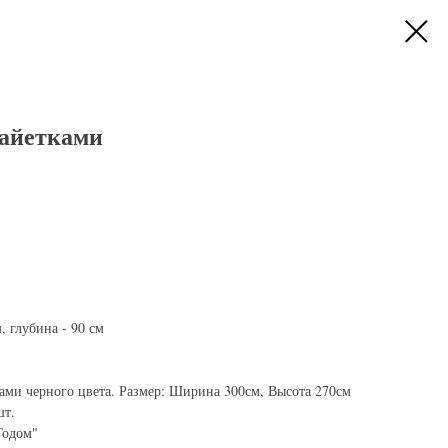
пайетками
, глубина - 90 см
ками черного цвета. Размер: Ширина 300см, Высота 270см
шт.
Годом"