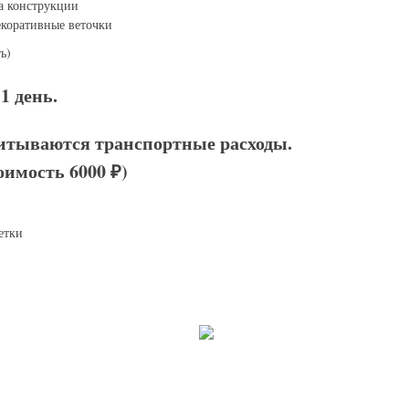
а конструкции
коративные веточки
ь)
1 день.
итываются транспортные расходы.
оимость 6000 ₽)
етки