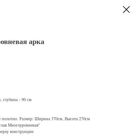
овневая арка
, глубина - 90 см
е полотно. Размер: Ширина 370см, Высота 270см
глая Многоуровневая"
верху конструкции