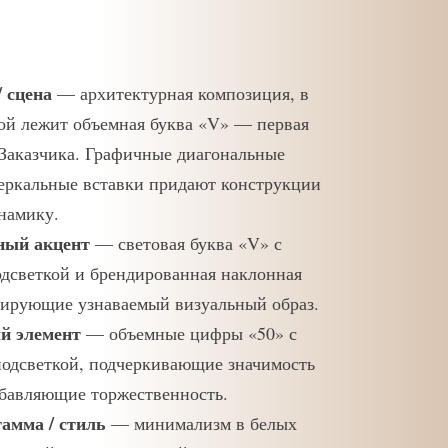
/ сцена
— архитектурная композиция, в
ой лежит объемная буква «V» — первая
Заказчика. Графичные диагональные
зеркальные вставки придают конструкции
намику.
ный акцент
— световая буква «V» с
дсветкой и брендированная наклонная
мирующие узнаваемый визуальный образ.
й элемент
— объемные цифры «50» с
подсветкой, подчеркивающие значимость
обавляющие торжественность.
гамма / стиль
— минимализм в белых