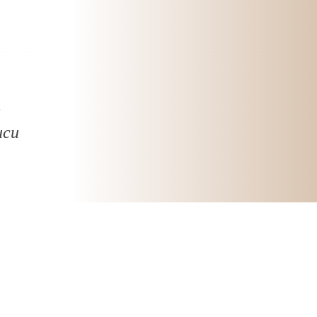
2
иси