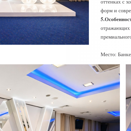
оттенках с х
форм и совр
5.Особеннос
отражающих 
премиального
Место: Банке