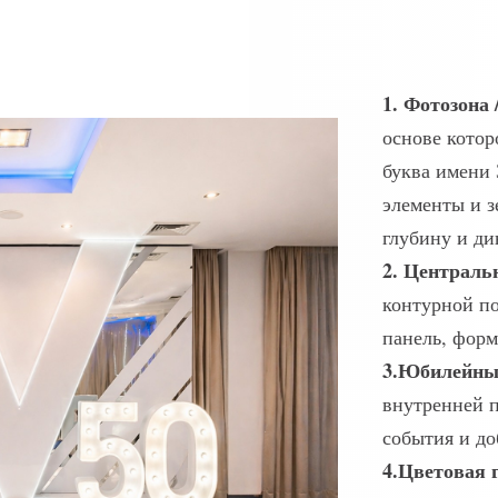
1. Фотозона 
основе котор
буква имени 
элементы и 
глубину и ди
2. Централь
контурной по
панель, фор
3.Юбилейны
внутренней 
события и д
4.Цветовая 